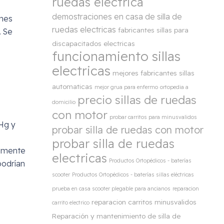
ruedas electrica
demostraciones en casa de silla de
ones
ruedas electricas
fabricantes sillas para
. Se
discapacitados electricas
funcionamiento sillas
electricas
mejores fabricantes sillas
automaticas
mejor grua para enfermo
ortopedia a
precio sillas de ruedas
domicilio
con motor
probar carritos para minusvalidos
Hg y
probar silla de ruedas con motor
probar silla de ruedas
almente
electricas
Productos Ortopédicos - baterías
podrían
scooter
Productos Ortopédicos - baterías sillas eléctricas
prueba en casa scooter plegable para ancianos
reparacion
reparacion carritos minusvalidos
carrito electrico
Reparación y mantenimiento de silla de