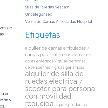
Sillas de Ruedas Sescam
Uncategorized
Venta de Camas Articuladas Hospital
ivos de
Etiquetas
las
alquiler de camas articuladas /
camas para enfermos
alquiler de
grúas enfermos / grúas personas
dependientes / grúas geriátricas
alquiler de silla de
ruedas eléctrica /
scooter para persona
sea en
con movilidad
ación y
reducida
alquiler productos
os.