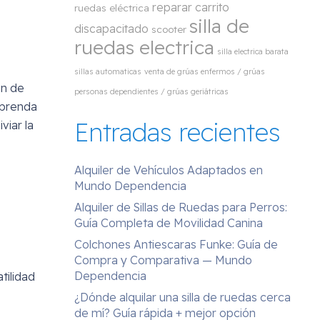
reparar carrito
ruedas eléctrica
silla de
discapacitado
scooter
ruedas electrica
silla electrica barata
sillas automaticas
venta de grúas enfermos / grúas
ón de
personas dependientes / grúas geriátricas
 prenda
Entradas recientes
viar la
Alquiler de Vehículos Adaptados en
Mundo Dependencia
Alquiler de Sillas de Ruedas para Perros:
Guía Completa de Movilidad Canina
Colchones Antiescaras Funke: Guía de
Compra y Comparativa — Mundo
Dependencia
tilidad
¿Dónde alquilar una silla de ruedas cerca
de mí? Guía rápida + mejor opción