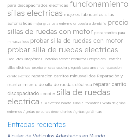
funcionamiento
para discapacitados electricas
sillas electricas
mejores fabricantes sillas
precio
automaticas
mejor grua para enfermo
ortopedia a domicilio
sillas de ruedas con motor
probar carritos para
probar silla de ruedas con motor
minusvalidos
probar silla de ruedas electricas
Productos Ortopédicos - baterías scooter
Productos Ortopédicos - baterías
sillas eléctricas
prueba en casa scooter plegable para ancianos
reparacion
reparacion carritos minusvalidos
Reparación y
carrito electrico
reparar carrito
mantenimiento de silla de ruedas eléctrica
silla de ruedas
discapacitado
scooter
electrica
silla electrica barata
sillas automaticas
venta de grúas
enfermos / grúas personas dependientes / grúas geriátricas
Entradas recientes
Alquiler de Vehículos Adaptados en Mundo