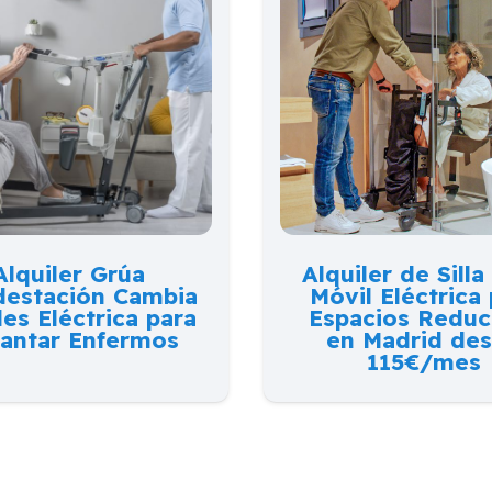
Alquiler Grúa
Alquiler de Silla
destación Cambia
Móvil Eléctrica
es Eléctrica para
Espacios Reduc
antar Enfermos
en Madrid de
115€/mes