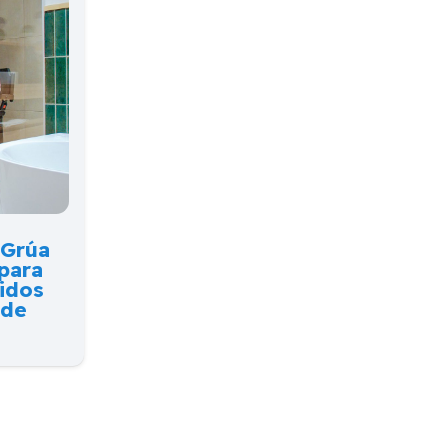
 Grúa
 para
idos
sde