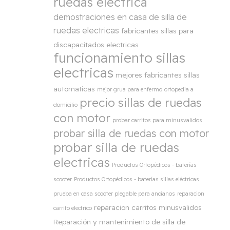
ruedas electrica
demostraciones en casa de silla de
ruedas electricas
fabricantes sillas para
discapacitados electricas
funcionamiento sillas
electricas
mejores fabricantes sillas
automaticas
mejor grua para enfermo
ortopedia a
precio sillas de ruedas
domicilio
con motor
probar carritos para minusvalidos
probar silla de ruedas con motor
probar silla de ruedas
electricas
Productos Ortopédicos - baterías
scooter
Productos Ortopédicos - baterías sillas eléctricas
prueba en casa scooter plegable para ancianos
reparacion
reparacion carritos minusvalidos
carrito electrico
Reparación y mantenimiento de silla de