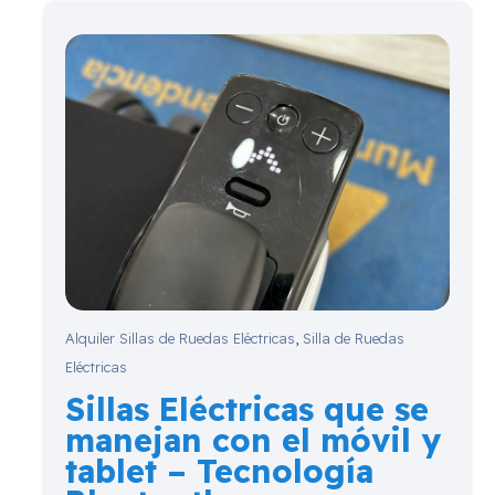
Alquiler Sillas de Ruedas Eléctricas
,
Silla de Ruedas
Eléctricas
Sillas Eléctricas que se
manejan con el móvil y
tablet – Tecnología