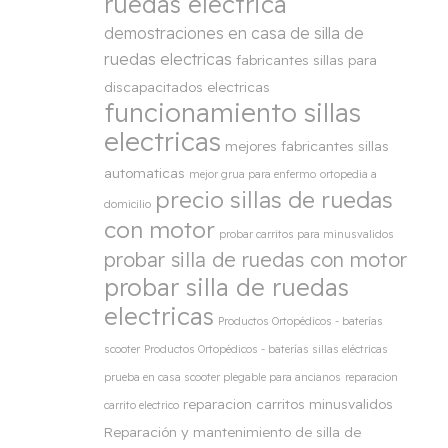
ruedas electrica
demostraciones en casa de silla de
ruedas electricas
fabricantes sillas para
discapacitados electricas
funcionamiento sillas
electricas
mejores fabricantes sillas
automaticas
mejor grua para enfermo
ortopedia a
precio sillas de ruedas
domicilio
con motor
probar carritos para minusvalidos
probar silla de ruedas con motor
probar silla de ruedas
electricas
Productos Ortopédicos - baterías
scooter
Productos Ortopédicos - baterías sillas eléctricas
prueba en casa scooter plegable para ancianos
reparacion
reparacion carritos minusvalidos
carrito electrico
Reparación y mantenimiento de silla de