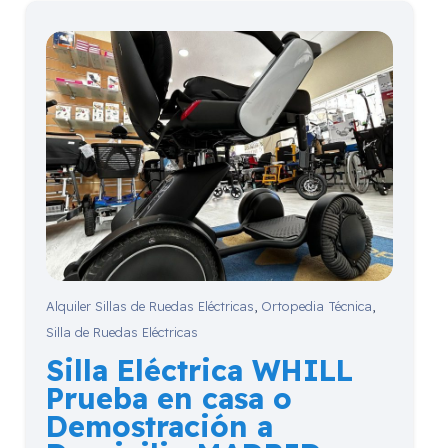
Alquiler Sillas de Ruedas Eléctricas
,
Ortopedia Técnica
,
Silla de Ruedas Eléctricas
Silla Eléctrica WHILL
Prueba en casa o
Demostración a