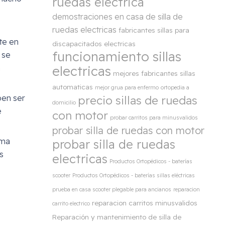
ruedas electrica
demostraciones en casa de silla de
ruedas electricas
fabricantes sillas para
te en
discapacitados electricas
funcionamiento sillas
 se
n
electricas
mejores fabricantes sillas
automaticas
mejor grua para enfermo
ortopedia a
ben ser
precio sillas de ruedas
domicilio
e
con motor
probar carritos para minusvalidos
probar silla de ruedas con motor
ama
probar silla de ruedas
s
electricas
Productos Ortopédicos - baterías
scooter
Productos Ortopédicos - baterías sillas eléctricas
prueba en casa scooter plegable para ancianos
reparacion
reparacion carritos minusvalidos
carrito electrico
Reparación y mantenimiento de silla de