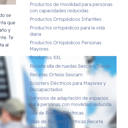
Productos de movilidad para personas
con capacidades reducidas
ndo se
Productos Ortopédicos Infantiles
nta que
Productos ortopédicos para la vida
año y
diaria
te. Te
Productos Ortopédicos Personas
a al
Mayores
Productos XXL
Receta silla de ruedas Sescam Toledo
Recetas Ortesis Sescam
Scooters Eléctricos para Mayores y
Discapacitados
Servicios de adaptación de espacios
para personas con movilidad reducida
Silla de Ruedas Eléctricas
Sillas de Ruedas Electricas Receta
Sescam