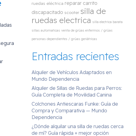
e
reparar carrito
ruedas eléctrica
silla de
discapacitado
scooter
ruedas electrica
silla electrica barata
uladas
sillas automaticas
venta de grúas enfermos / grúas
personas dependientes / grúas geriátricas
segura
Entradas recientes
ar
Alquiler de Vehículos Adaptados en
Mundo Dependencia
Alquiler de Sillas de Ruedas para Perros:
Guía Completa de Movilidad Canina
Colchones Antiescaras Funke: Guía de
Compra y Comparativa — Mundo
Dependencia
¿Dónde alquilar una silla de ruedas cerca
de mí? Guía rápida + mejor opción