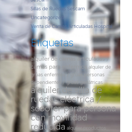
Sillas de Ruedas Sescam
Uncategorized
Venta de Camas Articuladas Hospital
Etiquetas
alquiler de camas articuladas /
camas para enfermos
alquiler de
grúas enfermos / grúas personas
dependientes / grúas geriátricas
alquiler de silla de
ruedas eléctrica /
scooter para persona
con movilidad
reducida
alquiler productos