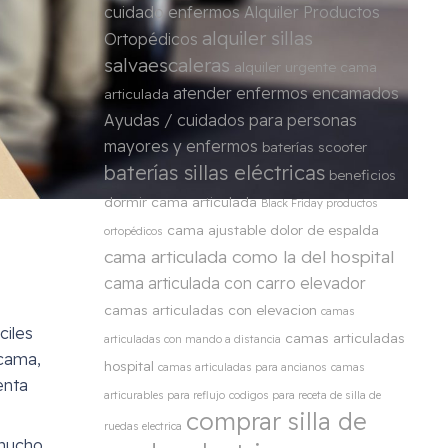
cuidado enfermos
Alquiler Productos
alquiler sillas
Ortopédicos
salvaescaleras
alquiler urgente cama
atender enfermos encamados
articulada
Ayudas / cuidados para personas
mayores y enfermos
baterías scooter
baterías sillas eléctricas
beneficios
dormir cama articulada
Black Friday productos
cama ajustable dolor de espalda
ortopédicos
cama articulada como la del hospital
cama articulada con carro elevador
camas articuladas con elevacion
camas
ciles
camas articuladas
articuladas con mando a distancia
 cama,
hospital
camas articuladas para ancianos
camas
enta
articurables para reflujo
codigos para receta de silla de
comprar silla de
ruedas electrica
 mucho