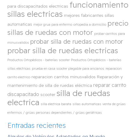
funcionamiento
para discapacitados electricas
sillas electricas
mejores fabricantes sillas
precio
automaticas
mejor grua para enfermo
ortopedia a domicilio
sillas de ruedas con motor
probar carritos para
probar silla de ruedas con motor
minusvalidos
probar silla de ruedas electricas
Productos Ortopédicos - baterías scooter
Productos Ortopédicos - baterías
sillas eléctricas
prueba en casa scooter plegable para ancianos
reparacion
reparacion carritos minusvalidos
Reparación y
carrito electrico
reparar carrito
mantenimiento de silla de ruedas eléctrica
silla de ruedas
discapacitado
scooter
electrica
silla electrica barata
sillas automaticas
venta de grúas
enfermos / grúas personas dependientes / grúas geriátricas
Entradas recientes
Alquiler de Vehículos Adaptados en Mundo