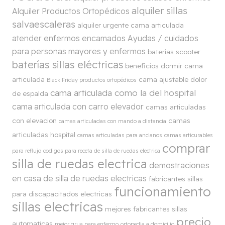
alquiler sillas
Alquiler Productos Ortopédicos
salvaescaleras
alquiler urgente cama articulada
atender enfermos encamados
Ayudas / cuidados
para personas mayores y enfermos
baterías scooter
baterías sillas eléctricas
beneficios dormir cama
articulada
cama ajustable dolor
Black Friday productos ortopédicos
cama articulada como la del hospital
de espalda
cama articulada con carro elevador
camas articuladas
con elevacion
camas
camas articuladas con mando a distancia
articuladas hospital
camas articuladas para ancianos
camas articurables
comprar
para reflujo
codigos para receta de silla de ruedas electrica
silla de ruedas electrica
demostraciones
en casa de silla de ruedas electricas
fabricantes sillas
funcionamiento
para discapacitados electricas
sillas electricas
mejores fabricantes sillas
precio
automaticas
mejor grua para enfermo
ortopedia a domicilio