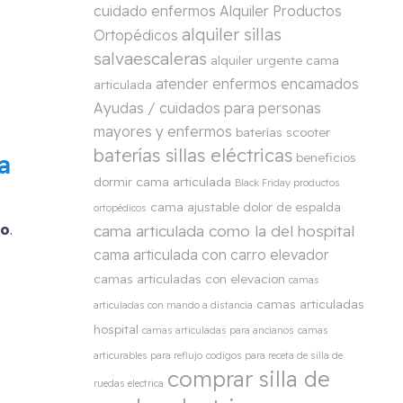
cuidado enfermos
Alquiler Productos
alquiler sillas
Ortopédicos
salvaescaleras
alquiler urgente cama
atender enfermos encamados
articulada
Ayudas / cuidados para personas
mayores y enfermos
baterías scooter
baterías sillas eléctricas
a
beneficios
dormir cama articulada
Black Friday productos
cama ajustable dolor de espalda
ortopédicos
no
.
cama articulada como la del hospital
cama articulada con carro elevador
camas articuladas con elevacion
camas
camas articuladas
articuladas con mando a distancia
hospital
camas articuladas para ancianos
camas
articurables para reflujo
codigos para receta de silla de
comprar silla de
ruedas electrica