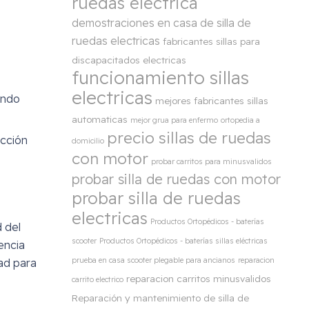
ruedas electrica
demostraciones en casa de silla de
ruedas electricas
fabricantes sillas para
discapacitados electricas
funcionamiento sillas
electricas
endo
mejores fabricantes sillas
automaticas
mejor grua para enfermo
ortopedia a
precio sillas de ruedas
ección
domicilio
con motor
probar carritos para minusvalidos
probar silla de ruedas con motor
probar silla de ruedas
electricas
Productos Ortopédicos - baterías
 del
scooter
Productos Ortopédicos - baterías sillas eléctricas
encia
prueba en casa scooter plegable para ancianos
reparacion
ad para
reparacion carritos minusvalidos
carrito electrico
Reparación y mantenimiento de silla de