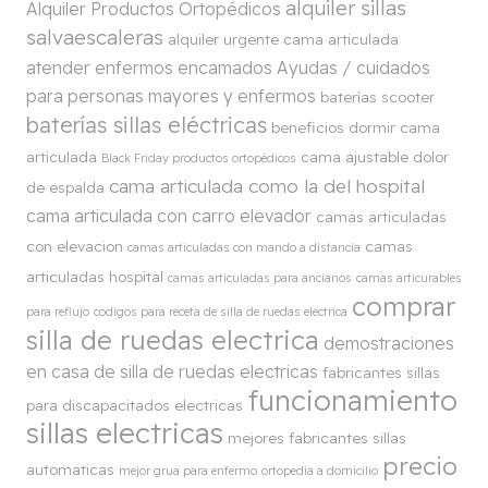
alquiler sillas
Alquiler Productos Ortopédicos
salvaescaleras
alquiler urgente cama articulada
atender enfermos encamados
Ayudas / cuidados
para personas mayores y enfermos
baterías scooter
baterías sillas eléctricas
beneficios dormir cama
articulada
cama ajustable dolor
Black Friday productos ortopédicos
cama articulada como la del hospital
de espalda
cama articulada con carro elevador
camas articuladas
con elevacion
camas
camas articuladas con mando a distancia
articuladas hospital
camas articuladas para ancianos
camas articurables
comprar
para reflujo
codigos para receta de silla de ruedas electrica
silla de ruedas electrica
demostraciones
en casa de silla de ruedas electricas
fabricantes sillas
funcionamiento
para discapacitados electricas
sillas electricas
mejores fabricantes sillas
precio
automaticas
mejor grua para enfermo
ortopedia a domicilio