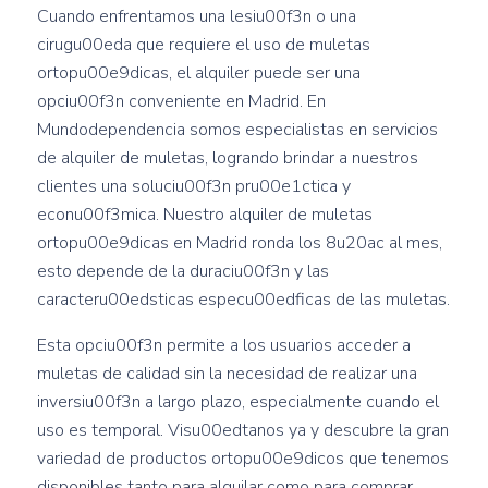
Cuando enfrentamos una lesiu00f3n o una
cirugu00eda que requiere el uso de muletas
ortopu00e9dicas, el alquiler puede ser una
opciu00f3n conveniente en Madrid. En
Mundodependencia somos especialistas en servicios
de alquiler de muletas, logrando brindar a nuestros
clientes una soluciu00f3n pru00e1ctica y
econu00f3mica. Nuestro alquiler de muletas
ortopu00e9dicas en Madrid ronda los 8u20ac al mes,
esto depende de la duraciu00f3n y las
caracteru00edsticas especu00edficas de las muletas.
Esta opciu00f3n permite a los usuarios acceder a
muletas de calidad sin la necesidad de realizar una
inversiu00f3n a largo plazo, especialmente cuando el
uso es temporal. Visu00edtanos ya y descubre la gran
variedad de productos ortopu00e9dicos que tenemos
disponibles tanto para alquilar como para comprar.