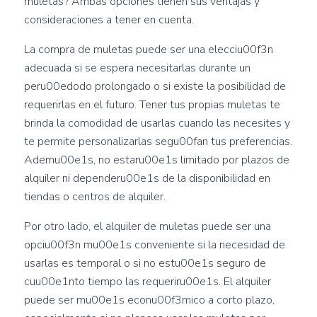
muletas? Ambas opciones tienen sus ventajas y
consideraciones a tener en cuenta.
La compra de muletas puede ser una elecciu00f3n
adecuada si se espera necesitarlas durante un
peru00edodo prolongado o si existe la posibilidad de
requerirlas en el futuro. Tener tus propias muletas te
brinda la comodidad de usarlas cuando las necesites y
te permite personalizarlas segu00fan tus preferencias.
Ademu00e1s, no estaru00e1s limitado por plazos de
alquiler ni dependeru00e1s de la disponibilidad en
tiendas o centros de alquiler.
Por otro lado, el alquiler de muletas puede ser una
opciu00f3n mu00e1s conveniente si la necesidad de
usarlas es temporal o si no estu00e1s seguro de
cuu00e1nto tiempo las requeriru00e1s. El alquiler
puede ser mu00e1s econu00f3mico a corto plazo,