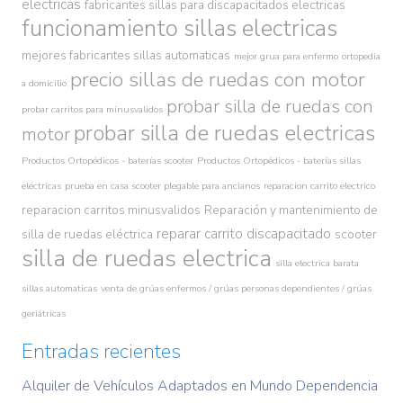
electricas
fabricantes sillas para discapacitados electricas
funcionamiento sillas electricas
mejores fabricantes sillas automaticas
mejor grua para enfermo
ortopedia
precio sillas de ruedas con motor
a domicilio
probar silla de ruedas con
probar carritos para minusvalidos
probar silla de ruedas electricas
motor
Productos Ortopédicos - baterías scooter
Productos Ortopédicos - baterías sillas
eléctricas
prueba en casa scooter plegable para ancianos
reparacion carrito electrico
reparacion carritos minusvalidos
Reparación y mantenimiento de
reparar carrito discapacitado
silla de ruedas eléctrica
scooter
silla de ruedas electrica
silla electrica barata
sillas automaticas
venta de grúas enfermos / grúas personas dependientes / grúas
geriátricas
Entradas recientes
Alquiler de Vehículos Adaptados en Mundo Dependencia