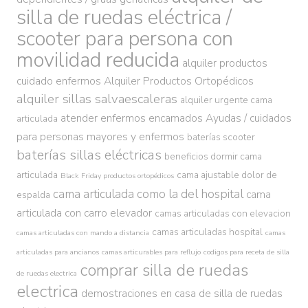
silla de ruedas eléctrica /
scooter para persona con
movilidad reducida
alquiler productos
cuidado enfermos
Alquiler Productos Ortopédicos
alquiler sillas salvaescaleras
alquiler urgente cama
atender enfermos encamados
Ayudas / cuidados
articulada
para personas mayores y enfermos
baterías scooter
baterías sillas eléctricas
beneficios dormir cama
articulada
cama ajustable dolor de
Black Friday productos ortopédicos
cama articulada como la del hospital
cama
espalda
articulada con carro elevador
camas articuladas con elevacion
camas articuladas hospital
camas articuladas con mando a distancia
camas
articuladas para ancianos
camas articurables para reflujo
codigos para receta de silla
comprar silla de ruedas
de ruedas electrica
electrica
demostraciones en casa de silla de ruedas