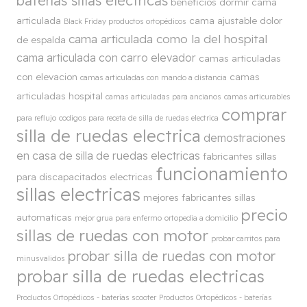
baterías sillas eléctricas
beneficios dormir cama
articulada
cama ajustable dolor
Black Friday productos ortopédicos
cama articulada como la del hospital
de espalda
cama articulada con carro elevador
camas articuladas
con elevacion
camas
camas articuladas con mando a distancia
articuladas hospital
camas articuladas para ancianos
camas articurables
comprar
para reflujo
codigos para receta de silla de ruedas electrica
silla de ruedas electrica
demostraciones
en casa de silla de ruedas electricas
fabricantes sillas
funcionamiento
para discapacitados electricas
sillas electricas
mejores fabricantes sillas
precio
automaticas
mejor grua para enfermo
ortopedia a domicilio
sillas de ruedas con motor
probar carritos para
probar silla de ruedas con motor
minusvalidos
probar silla de ruedas electricas
Productos Ortopédicos - baterías scooter
Productos Ortopédicos - baterías