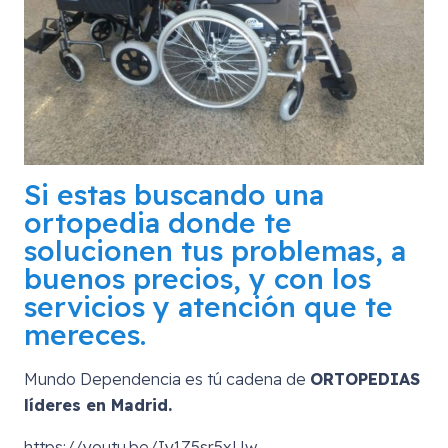
Si estas buscando una
ortopedia donde te
solucionen tus problemas, a
buenos precios, y con los
servicios y atención que te
mereces.
Mundo Dependencia es tú cadena de
ORTOPEDIAS
líderes en Madrid.
https://youtu.be/Iy1Z5sr5xUw