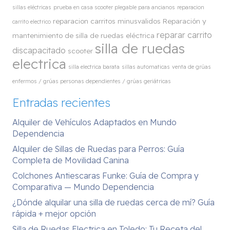
sillas eléctricas
prueba en casa scooter plegable para ancianos
reparacion
reparacion carritos minusvalidos
Reparación y
carrito electrico
reparar carrito
mantenimiento de silla de ruedas eléctrica
silla de ruedas
discapacitado
scooter
electrica
silla electrica barata
sillas automaticas
venta de grúas
enfermos / grúas personas dependientes / grúas geriátricas
Entradas recientes
Alquiler de Vehículos Adaptados en Mundo
Dependencia
Alquiler de Sillas de Ruedas para Perros: Guía
Completa de Movilidad Canina
Colchones Antiescaras Funke: Guía de Compra y
Comparativa — Mundo Dependencia
¿Dónde alquilar una silla de ruedas cerca de mí? Guía
rápida + mejor opción
Silla de Ruedas Electrica en Toledo: Tu Receta del