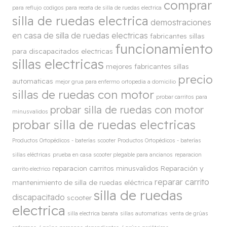
comprar
para reflujo
codigos para receta de silla de ruedas electrica
silla de ruedas electrica
demostraciones
en casa de silla de ruedas electricas
fabricantes sillas
funcionamiento
para discapacitados electricas
sillas electricas
mejores fabricantes sillas
precio
automaticas
mejor grua para enfermo
ortopedia a domicilio
sillas de ruedas con motor
probar carritos para
probar silla de ruedas con motor
minusvalidos
probar silla de ruedas electricas
Productos Ortopédicos - baterías scooter
Productos Ortopédicos - baterías
sillas eléctricas
prueba en casa scooter plegable para ancianos
reparacion
reparacion carritos minusvalidos
Reparación y
carrito electrico
reparar carrito
mantenimiento de silla de ruedas eléctrica
silla de ruedas
discapacitado
scooter
electrica
silla electrica barata
sillas automaticas
venta de grúas