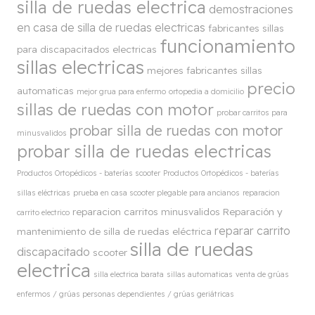
silla de ruedas electrica
demostraciones
en casa de silla de ruedas electricas
fabricantes sillas
funcionamiento
para discapacitados electricas
sillas electricas
mejores fabricantes sillas
precio
automaticas
mejor grua para enfermo
ortopedia a domicilio
sillas de ruedas con motor
probar carritos para
probar silla de ruedas con motor
minusvalidos
probar silla de ruedas electricas
Productos Ortopédicos - baterías scooter
Productos Ortopédicos - baterías
sillas eléctricas
prueba en casa scooter plegable para ancianos
reparacion
reparacion carritos minusvalidos
Reparación y
carrito electrico
reparar carrito
mantenimiento de silla de ruedas eléctrica
silla de ruedas
discapacitado
scooter
electrica
silla electrica barata
sillas automaticas
venta de grúas
enfermos / grúas personas dependientes / grúas geriátricas