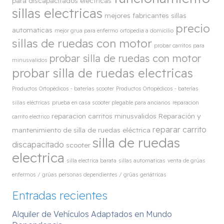
para discapacitados electricas
sillas electricas
mejores fabricantes sillas
precio
automaticas
mejor grua para enfermo
ortopedia a domicilio
sillas de ruedas con motor
probar carritos para
probar silla de ruedas con motor
minusvalidos
probar silla de ruedas electricas
Productos Ortopédicos - baterías scooter
Productos Ortopédicos - baterías
sillas eléctricas
prueba en casa scooter plegable para ancianos
reparacion
reparacion carritos minusvalidos
Reparación y
carrito electrico
reparar carrito
mantenimiento de silla de ruedas eléctrica
silla de ruedas
discapacitado
scooter
electrica
silla electrica barata
sillas automaticas
venta de grúas
enfermos / grúas personas dependientes / grúas geriátricas
Entradas recientes
Alquiler de Vehículos Adaptados en Mundo