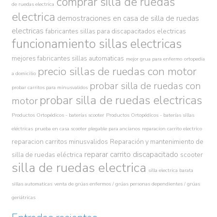
comprar silla de ruedas
de ruedas electrica
electrica
demostraciones en casa de silla de ruedas
electricas
fabricantes sillas para discapacitados electricas
funcionamiento sillas electricas
mejores fabricantes sillas automaticas
mejor grua para enfermo
ortopedia
precio sillas de ruedas con motor
a domicilio
probar silla de ruedas con
probar carritos para minusvalidos
probar silla de ruedas electricas
motor
Productos Ortopédicos - baterías scooter
Productos Ortopédicos - baterías sillas
eléctricas
prueba en casa scooter plegable para ancianos
reparacion carrito electrico
reparacion carritos minusvalidos
Reparación y mantenimiento de
reparar carrito discapacitado
silla de ruedas eléctrica
scooter
silla de ruedas electrica
silla electrica barata
sillas automaticas
venta de grúas enfermos / grúas personas dependientes / grúas
geriátricas