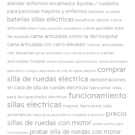
atender enfermos encamados
Ayudas / cuidados
para personas mayores y enfermos
baterías scooter
baterías sillas eléctricas
beneficios dormir cama
articulada
cama ajustable dolor
Black Friday productos ortopédicos
cama articulada como la del hospital
de espalda
cama articulada con carro elevador
camas articuladas
con elevacion
camas
camas articuladas con mando a distancia
articuladas hospital
camas articuladas para ancianos
camas articurables
comprar
para reflujo
codigos para receta de silla de ruedas electrica
silla de ruedas electrica
demostraciones
en casa de silla de ruedas electricas
fabricantes sillas
funcionamiento
para discapacitados electricas
sillas electricas
mejores fabricantes sillas
precio
automaticas
mejor grua para enfermo
ortopedia a domicilio
sillas de ruedas con motor
probar carritos para
probar silla de ruedas con motor
minusvalidos