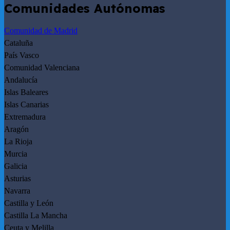
Comunidades Autónomas
Comunidad de Madrid
Cataluña
País Vasco
Comunidad Valenciana
Andalucía
Islas Baleares
Islas Canarias
Extremadura
Aragón
La Rioja
Murcia
Galicia
Asturias
Navarra
Castilla y León
Castilla La Mancha
Ceuta y Melilla