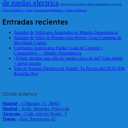
de ruedas electrica
silla electrica barata
sillas automaticas
venta de
grúas enfermos / grúas personas dependientes / grúas geriátricas
Entradas recientes
Alquiler de Vehículos Adaptados en Mundo Dependencia
Alquiler de Sillas de Ruedas para Perros: Guía Completa de
Movilidad Canina
Colchones Antiescaras Funke: Guía de Compra y
Comparativa — Mundo Dependencia
¿Dónde alquilar una silla de ruedas cerca de mí? Guía rápida
+ mejor opción
Silla de Ruedas Electrica en Toledo: Tu Receta del SESCAM,
Resuelta Hoy
Dónde estamos
Madrid
– C/Maudes 15, 28003
Madrid
– Avda. Menedez Pelayo 44
Alcorcón
– Calle Alfredo Nobel , 5
Toledo
– Rda. Buenavista 45