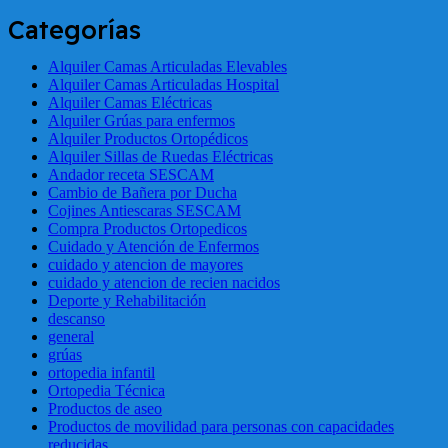
Categorías
Alquiler Camas Articuladas Elevables
Alquiler Camas Articuladas Hospital
Alquiler Camas Eléctricas
Alquiler Grúas para enfermos
Alquiler Productos Ortopédicos
Alquiler Sillas de Ruedas Eléctricas
Andador receta SESCAM
Cambio de Bañera por Ducha
Cojines Antiescaras SESCAM
Compra Productos Ortopedicos
Cuidado y Atención de Enfermos
cuidado y atencion de mayores
cuidado y atencion de recien nacidos
Deporte y Rehabilitación
descanso
general
grúas
ortopedia infantil
Ortopedia Técnica
Productos de aseo
Productos de movilidad para personas con capacidades
reducidas