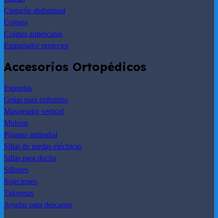
Cinturón abdominal
Cojines
Cojines antiescaras
Empapador protector
Accesorios Ortopédicos
Esponjas
Grúas para enfermos
Masajeador vertical
Muletas
Pijamas antipañal
Sillas de ruedas eléctricas
Sillas para ducha
Sillones
Sujeciones
Taloneras
Ayudas para descanso