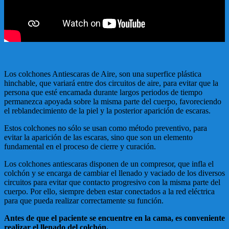
Los colchones Antiescaras de Aire, son una superfice plástica
hinchable, que variará entre dos circuitos de aire, para evitar que la
persona que esté encamada durante largos periodos de tiempo
permanezca apoyada sobre la misma parte del cuerpo, favoreciendo
el reblandecimiento de la piel y la posterior aparición de escaras.
Estos colchones no sólo se usan como método preventivo, para
evitar la aparición de las escaras, sino que son un elemento
fundamental en el proceso de cierre y curación.
Los colchones antiescaras disponen de un compresor, que infla el
colchón y se encarga de cambiar el llenado y vaciado de los diversos
circuitos para evitar que contacto progresivo con la misma parte del
cuerpo. Por ello, siempre deben estar conectados a la red eléctrica
para que pueda realizar correctamente su función.
Antes de que el paciente se encuentre en la cama, es conveniente
realizar el llenado del colchón.