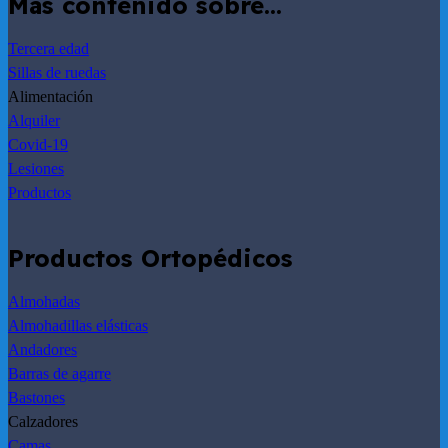
Más contenido sobre…
Tercera edad
Sillas de ruedas
Alimentación
Alquiler
Covid-19
Lesiones
Productos
Productos Ortopédicos
Almohadas
Almohadillas elásticas
Andadores
Barras de agarre
Bastones
Calzadores
Camas