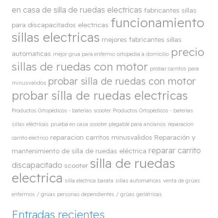
en casa de silla de ruedas electricas
fabricantes sillas
funcionamiento
para discapacitados electricas
sillas electricas
mejores fabricantes sillas
precio
automaticas
mejor grua para enfermo
ortopedia a domicilio
sillas de ruedas con motor
probar carritos para
probar silla de ruedas con motor
minusvalidos
probar silla de ruedas electricas
Productos Ortopédicos - baterías scooter
Productos Ortopédicos - baterías
sillas eléctricas
prueba en casa scooter plegable para ancianos
reparacion
reparacion carritos minusvalidos
Reparación y
carrito electrico
reparar carrito
mantenimiento de silla de ruedas eléctrica
silla de ruedas
discapacitado
scooter
electrica
silla electrica barata
sillas automaticas
venta de grúas
enfermos / grúas personas dependientes / grúas geriátricas
Entradas recientes