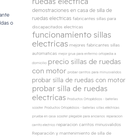
ruedas electrica
demostraciones en casa de silla de
ante
ruedas electricas
fabricantes sillas para
ldas o
discapacitados electricas
funcionamiento sillas
electricas
mejores fabricantes sillas
automaticas
mejor grua para enfermo
ortopedia a
precio sillas de ruedas
domicilio
con motor
probar carritos para minusvalidos
probar silla de ruedas con motor
probar silla de ruedas
electricas
Productos Ortopédicos - baterías
scooter
Productos Ortopédicos - baterías sillas eléctricas
prueba en casa scooter plegable para ancianos
reparacion
reparacion carritos minusvalidos
carrito electrico
Reparación y mantenimiento de silla de