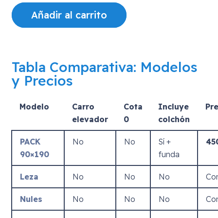
Añadir al carrito
Tabla Comparativa: Modelos
y Precios
Modelo
Carro
Cota
Incluye
Pre
elevador
0
colchón
PACK
No
No
Sí +
45
90×190
funda
Leza
No
No
No
Con
Nules
No
No
No
Con