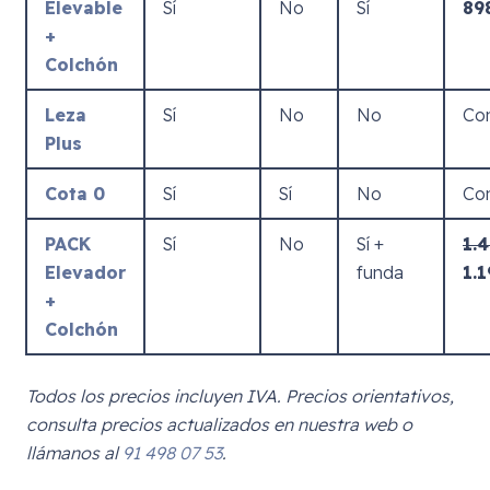
Elevable
Sí
No
Sí
89
+
Colchón
Leza
Sí
No
No
Con
Plus
Cota 0
Sí
Sí
No
Con
PACK
Sí
No
Sí +
1.
Elevador
funda
1.
+
Colchón
Todos los precios incluyen IVA. Precios orientativos,
consulta precios actualizados en nuestra web o
llámanos al
91 498 07 53
.