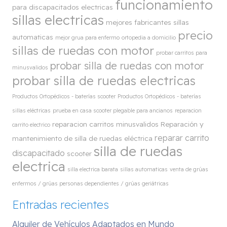
funcionamiento
para discapacitados electricas
sillas electricas
mejores fabricantes sillas
precio
automaticas
mejor grua para enfermo
ortopedia a domicilio
sillas de ruedas con motor
probar carritos para
probar silla de ruedas con motor
minusvalidos
probar silla de ruedas electricas
Productos Ortopédicos - baterías scooter
Productos Ortopédicos - baterías
sillas eléctricas
prueba en casa scooter plegable para ancianos
reparacion
reparacion carritos minusvalidos
Reparación y
carrito electrico
reparar carrito
mantenimiento de silla de ruedas eléctrica
silla de ruedas
discapacitado
scooter
electrica
silla electrica barata
sillas automaticas
venta de grúas
enfermos / grúas personas dependientes / grúas geriátricas
Entradas recientes
Alquiler de Vehículos Adaptados en Mundo