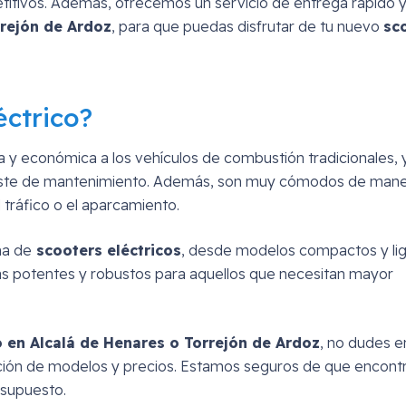
etitivos. Además, ofrecemos un servicio de entrega rápido 
rejón de Ardoz
, para que puedas disfrutar de tu nuevo
sc
éctrico?
a y económica a los vehículos de combustión tradicionales,
oste de mantenimiento. Además, son muy cómodos de manej
 tráfico o el aparcamiento.
ma de
scooters eléctricos
, desde modelos compactos y li
ás potentes y robustos para aquellos que necesitan mayor
o en Alcalá de Henares o Torrejón de Ardoz
, no dudes en
cción de modelos y precios. Estamos seguros de que encontr
esupuesto.