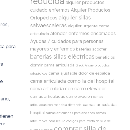
reducida
alquiler productos
cuidado enfermos
Alquiler Productos
alquiler sillas
Ortopédicos
res,
salvaescaleras
alquiler urgente cama
atender enfermos encamados
articulada
Ayudas / cuidados para personas
ica para
mayores y enfermos
baterías scooter
baterías sillas eléctricas
beneficios
ta
dormir cama articulada
Black Friday productos
cama ajustable dolor de espalda
ortopédicos
cama articulada como la del hospital
te
cama articulada con carro elevador
camas articuladas con elevacion
camas
ario,
camas articuladas
articuladas con mando a distancia
hospital
camas articuladas para ancianos
camas
 tienen
articurables para reflujo
codigos para receta de silla de
yor
comprar silla de
ruedas electrica