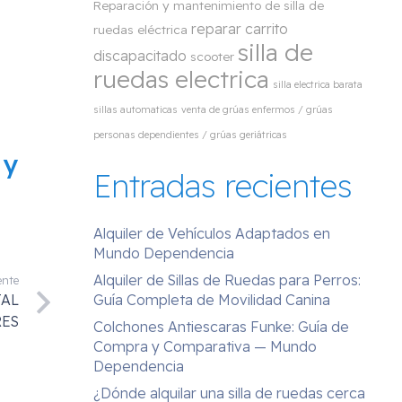
Reparación y mantenimiento de silla de
reparar carrito
ruedas eléctrica
silla de
discapacitado
scooter
ruedas electrica
silla electrica barata
sillas automaticas
venta de grúas enfermos / grúas
personas dependientes / grúas geriátricas
 y
Entradas recientes
Alquiler de Vehículos Adaptados en
Mundo Dependencia
Alquiler de Sillas de Ruedas para Perros:
ente
Guía Completa de Movilidad Canina
TAL
RES
Colchones Antiescaras Funke: Guía de
Compra y Comparativa — Mundo
Dependencia
¿Dónde alquilar una silla de ruedas cerca