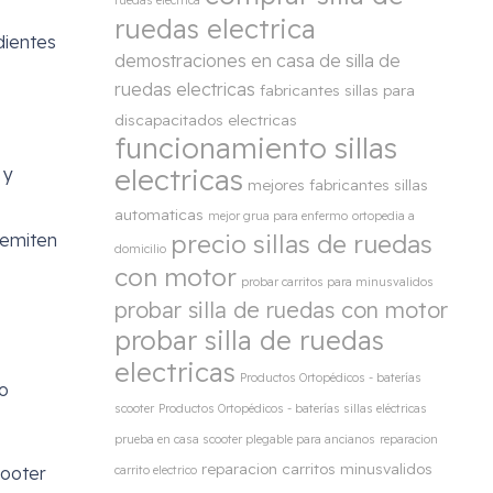
ruedas electrica
dientes
demostraciones en casa de silla de
ruedas electricas
fabricantes sillas para
discapacitados electricas
funcionamiento sillas
 y
electricas
mejores fabricantes sillas
automaticas
mejor grua para enfermo
ortopedia a
 emiten
precio sillas de ruedas
domicilio
con motor
probar carritos para minusvalidos
probar silla de ruedas con motor
probar silla de ruedas
electricas
Productos Ortopédicos - baterías
o
scooter
Productos Ortopédicos - baterías sillas eléctricas
prueba en casa scooter plegable para ancianos
reparacion
reparacion carritos minusvalidos
cooter
carrito electrico