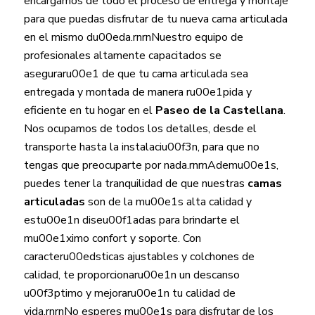
encargamos de todo el proceso de entrega y montaje
para que puedas disfrutar de tu nueva cama articulada
en el mismo du00eda.rnrnNuestro equipo de
profesionales altamente capacitados se
aseguraru00e1 de que tu cama articulada sea
entregada y montada de manera ru00e1pida y
eficiente en tu hogar en el
Paseo de la Castellana
.
Nos ocupamos de todos los detalles, desde el
transporte hasta la instalaciu00f3n, para que no
tengas que preocuparte por nada.rnrnAdemu00e1s,
puedes tener la tranquilidad de que nuestras
camas
articuladas
son de la mu00e1s alta calidad y
estu00e1n diseu00f1adas para brindarte el
mu00e1ximo confort y soporte. Con
caracteru00edsticas ajustables y colchones de
calidad, te proporcionaru00e1n un descanso
u00f3ptimo y mejoraru00e1n tu calidad de
vida.rnrnNo esperes mu00e1s para disfrutar de los