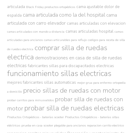
articulada
cama ajustable dolor de
Black Friday productos ortopédicos
cama articulada como la del hospital
cama
espalda
articulada con carro elevador
camas articuladas con elevacion
camas articuladas hospital
camas articuladas con mando a distancia
camas
articuladas para ancianos
camas articurables para reflujo
codigos para receta de silla
comprar silla de ruedas
de ruedas electrica
electrica
demostraciones en casa de silla de ruedas
electricas
fabricantes sillas para discapacitados electricas
funcionamiento sillas electricas
mejores fabricantes sillas automaticas
mejor grua para enfermo
ortopedia
precio sillas de ruedas con motor
a domicilio
probar silla de ruedas con
probar carritos para minusvalidos
probar silla de ruedas electricas
motor
Productos Ortopédicos - baterías scooter
Productos Ortopédicos - baterías sillas
eléctricas
prueba en casa scooter plegable para ancianos
reparacion carrito electrico