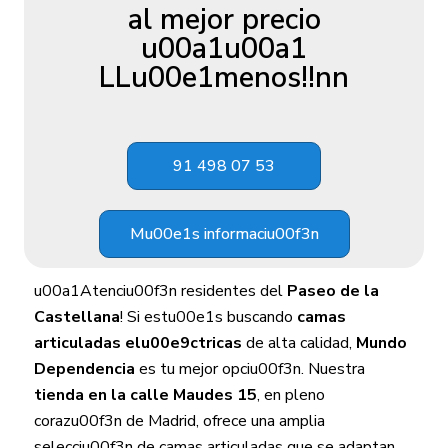
al mejor precio
u00a1u00a1
LLu00e1menos!!nn
91 498 07 53
Mu00e1s informaciu00f3n
u00a1Atenciu00f3n residentes del
Paseo de la
Castellana
! Si estu00e1s buscando
camas
articuladas elu00e9ctricas
de alta calidad,
Mundo
Dependencia
es tu mejor opciu00f3n. Nuestra
tienda en la calle Maudes 15
, en pleno
corazu00f3n de Madrid, ofrece una amplia
selecciu00f3n de camas articuladas que se adaptan