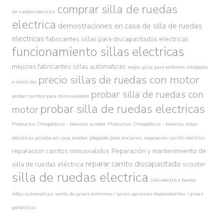
comprar silla de ruedas
de ruedas electrica
electrica
demostraciones en casa de silla de ruedas
electricas
fabricantes sillas para discapacitados electricas
funcionamiento sillas electricas
mejores fabricantes sillas automaticas
mejor grua para enfermo
ortopedia
precio sillas de ruedas con motor
a domicilio
probar silla de ruedas con
probar carritos para minusvalidos
probar silla de ruedas electricas
motor
Productos Ortopédicos - baterías scooter
Productos Ortopédicos - baterías sillas
eléctricas
prueba en casa scooter plegable para ancianos
reparacion carrito electrico
reparacion carritos minusvalidos
Reparación y mantenimiento de
reparar carrito discapacitado
silla de ruedas eléctrica
scooter
silla de ruedas electrica
silla electrica barata
sillas automaticas
venta de grúas enfermos / grúas personas dependientes / grúas
geriátricas