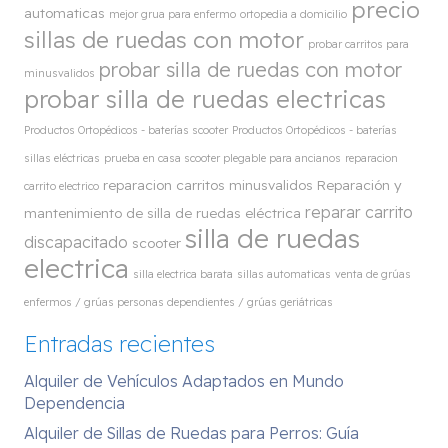
precio
automaticas
mejor grua para enfermo
ortopedia a domicilio
sillas de ruedas con motor
probar carritos para
probar silla de ruedas con motor
minusvalidos
probar silla de ruedas electricas
Productos Ortopédicos - baterías scooter
Productos Ortopédicos - baterías
sillas eléctricas
prueba en casa scooter plegable para ancianos
reparacion
reparacion carritos minusvalidos
Reparación y
carrito electrico
reparar carrito
mantenimiento de silla de ruedas eléctrica
silla de ruedas
discapacitado
scooter
electrica
silla electrica barata
sillas automaticas
venta de grúas
enfermos / grúas personas dependientes / grúas geriátricas
Entradas recientes
Alquiler de Vehículos Adaptados en Mundo
Dependencia
Alquiler de Sillas de Ruedas para Perros: Guía