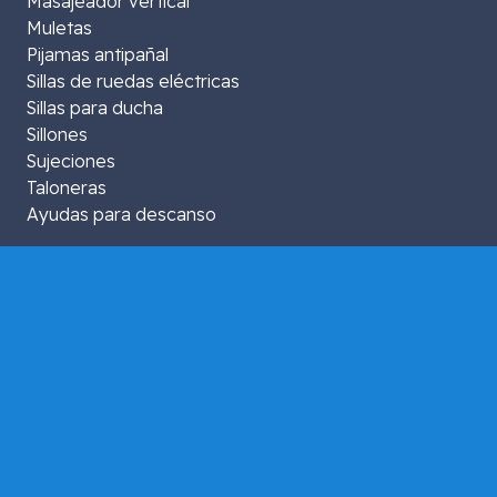
Masajeador vertical
Muletas
Pijamas antipañal
Sillas de ruedas eléctricas
Sillas para ducha
Sillones
Sujeciones
Taloneras
Ayudas para descanso
Comunidades Autónomas
Comunidad de Madrid
Cataluña
País Vasco
Comunidad Valenciana
Andalucía
Islas Baleares