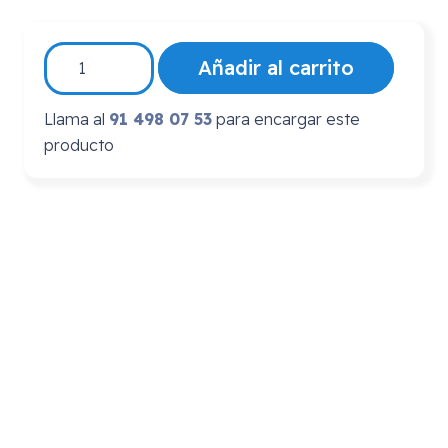
Silla
Añadir al carrito
de
Ruedas
Llama al
91 498 07 53
para encargar este
Eléctrica
producto
Plegable
Spa
con
baterías
extraíbles
cantidad