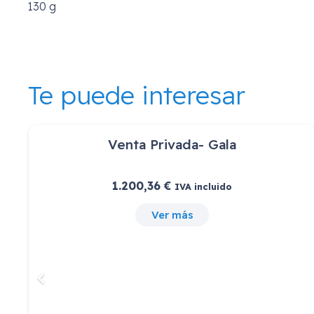
130 g
Te puede interesar
Extra Arrendamiento Cloud 331867
22,00
€
IVA incluido
Ver más