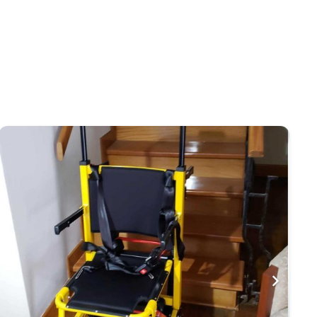
Concentrador Spirit 3
1.514,69
€
IVA incluido
Ver más