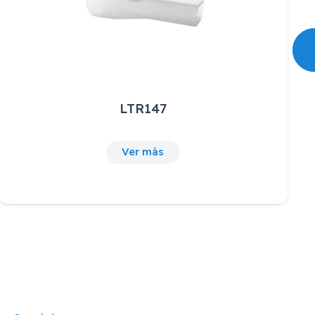
RP145NL
20,24
€
IVA incluido
Ver más