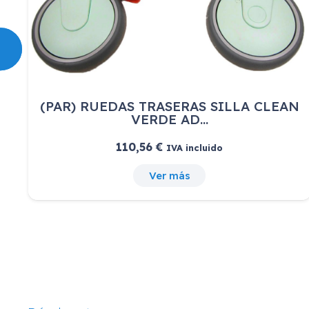
N
RP245
Ver más