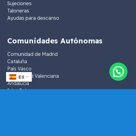
Sujeciones
Taloneras
Ayudas para descanso
Comunidades Autónomas
Comunidad de Madrid
Cataluña
País Vasco
Comunidad Valenciana
ES
Andalucía
Islas Baleares
Islas Canarias
Extremadura
Aragón
La Rioja
Murcia
Galicia