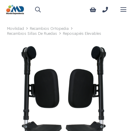
Movilidad
Recambios Ortopedia
Recambios Sillas De Ruedas
Reposapiés Elevables