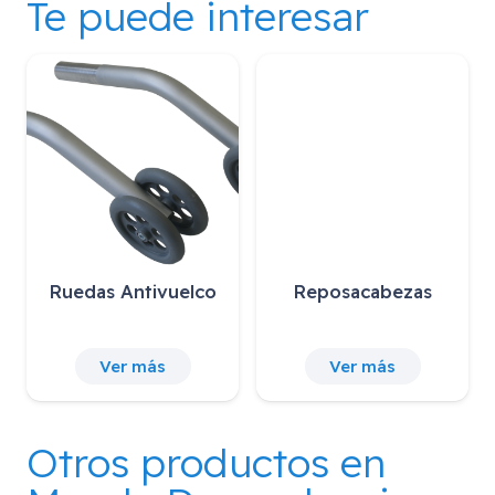
Te puede interesar
Frenos de
Conjunto
Ruedas
Acompañante
Hemipléjico
Ver más
Ver más
V
Otros productos en