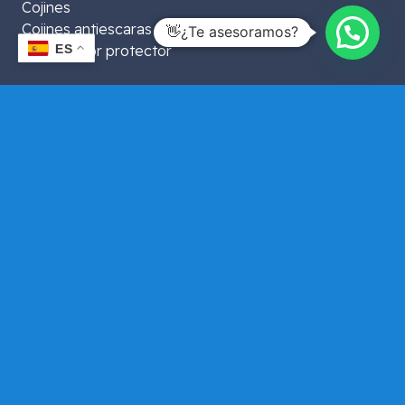
Cojines
Cojines antiescaras
👋¿Te asesoramos?
Empapador protector
ES
Accesorios Ortopédicos
Esponjas
Grúas para enfermos
Masajeador vertical
Muletas
Pijamas antipañal
Sillas de ruedas eléctricas
Sillas para ducha
Sillones
Sujeciones
Taloneras
Ayudas para descanso