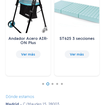
ST625 3 secciones
SOPORTE LATERAL
DCHO.RESP…
30,25
€
IVA incluido
Ver más
Ver más
Dónde estamos
Madrid
– C/Maudes 15, 28003