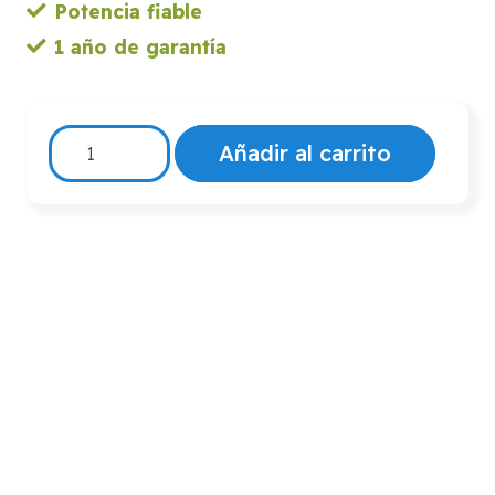
Potencia fiable
1 año de garantía
12
Añadir al carrito
Voltios
12
Amperios
Baterías
para
Scooter
Eléctrico
cantidad