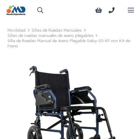
Movilidad
Sillas de Ruedas Manuales
Sillas de ruedas manuales de acero plegables
Silla de Ruedas Manual de Acero Plegable Saby-20 KF con Kit de
Freno