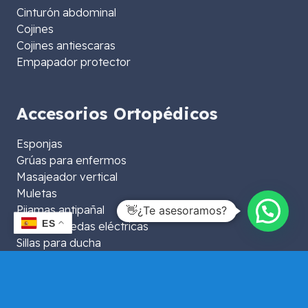
Cinturón abdominal
Cojines
Cojines antiescaras
Empapador protector
Accesorios Ortopédicos
Esponjas
Grúas para enfermos
Masajeador vertical
Muletas
Pijamas antipañal
👋¿Te asesoramos?
ES
Sillas de ruedas eléctricas
Sillas para ducha
Sillones
Sujeciones
Taloneras