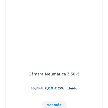
Cámara Neumática 3.50-5
El
El
15,73
€
9,00
€
IVA incluido
precio
precio
original
actual
era:
es:
15,73 €.
9,00 €.
Ver más