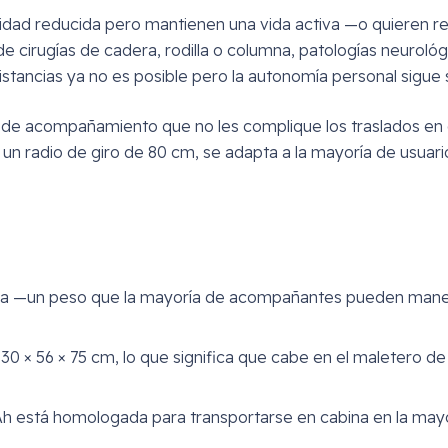
dad reducida pero mantienen una vida activa —o quieren rec
 cirugías de cadera, rodilla o columna, patologías neurológi
stancias ya no es posible pero la autonomía personal sigue si
a de acompañamiento que no les complique los traslados en co
n radio de giro de 80 cm, se adapta a la mayoría de usuario
ría —un peso que la mayoría de acompañantes pueden manejar
30 × 56 × 75 cm, lo que significa que cabe en el maletero de u
10 Ah está homologada para transportarse en cabina en la mayo