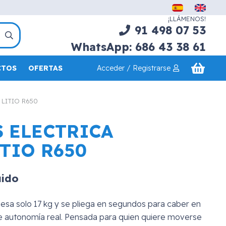
¡LLÁMENOS!
91 498 07 53
WhatsApp: 686 43 38 61
Acceder / Registrarse
CTOS
OFERTAS
 LITIO R650
S ELECTRICA
ITIO R650
uido
 pesa solo 17 kg y se pliega en segundos para caber en
 de autonomía real. Pensada para quien quiere moverse