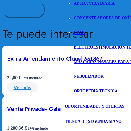
AYUDA VIDA DIARIA
CONCENTRADORES DE OXÍ
Te puede interesar
CPAP
ELECTROESTIMULACIÓN T
Extra Arrendamiento Cloud 331867
MÁSCARAS NASALES PARA 
NEBULIZADOR
22,00
€
IVA incluido
Ver más
ORTOPEDIA TÉCNICA
OPORTUNIDADES Y OFERTAS
Venta Privada- Gala
TIENDA DE SEGUNDA MANO
1.200,36
€
IVA incluido