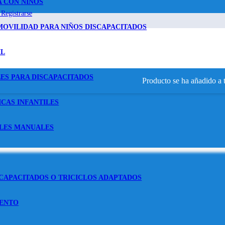
A CON NIÑOS
 Registrarse
MOVILIDAD PARA NIÑOS DISCAPACITADOS
IL
LES PARA DISCAPACITADOS
Producto
se ha añadido a t
ICAS INFANTILES
ILES MANUALES
SCAPACITADOS O TRICICLOS ADAPTADOS
IENTO