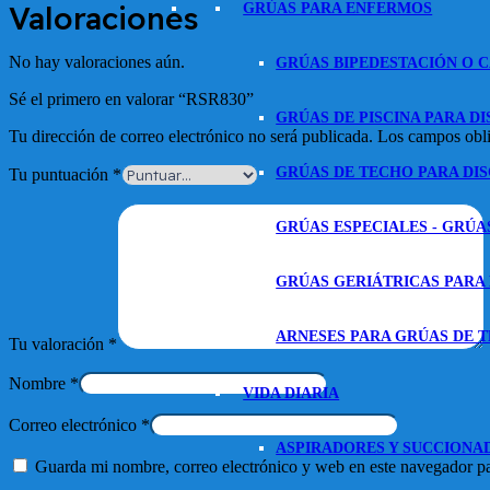
Valoraciones
GRÚAS PARA ENFERMOS
No hay valoraciones aún.
GRÚAS BIPEDESTACIÓN O 
Sé el primero en valorar “RSR830”
GRÚAS DE PISCINA PARA D
Tu dirección de correo electrónico no será publicada.
Los campos obli
GRÚAS DE TECHO PARA DI
Tu puntuación
*
GRÚAS ESPECIALES - GRÚA
GRÚAS GERIÁTRICAS PARA
ARNESES PARA GRÚAS DE T
Tu valoración
*
Nombre
*
VIDA DIARIA
Correo electrónico
*
ASPIRADORES Y SUCCIONA
Guarda mi nombre, correo electrónico y web en este navegador p