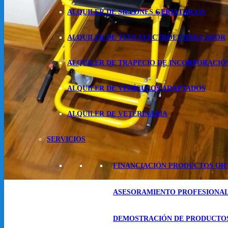
ALQUILER DE SILLONES GERIÁTRICOS
ALQUILER DE TENS ELECTROESTIMULADOR
ALQUILER DE TRAPECIO DE INCORPORACIÓ
ALQUILER DE VEHÍCULOS ADAPTADOS
ALQUILER DE VETERINARIA
SERVICIOS
FINANCIACIÓN PRODUCTOS OR
ASESORAMIENTO PROFESIONA
DEMOSTRACIÓN DE PRODUCTO