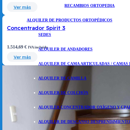
RECAMBIOS ORTOPEDIA
Ver más
ALQUILER DE PRODUCTOS ORTOPÉDICOS
Concentrador Spirit 3
SEDES
1.514,69
€
IVA incluido
ALQUILER DE ANDADORES
Ver más
ALQUILER DE CAMA ARTICULADAS / CAMAS
ALQUILER DE CAMILLA
ALQUILER DE COLCHÓN
ALQUILER CONCENTRADOR OXÍGENO Y CPA
ALQUILER DE DESCANSO DESPRENDIMIENTO