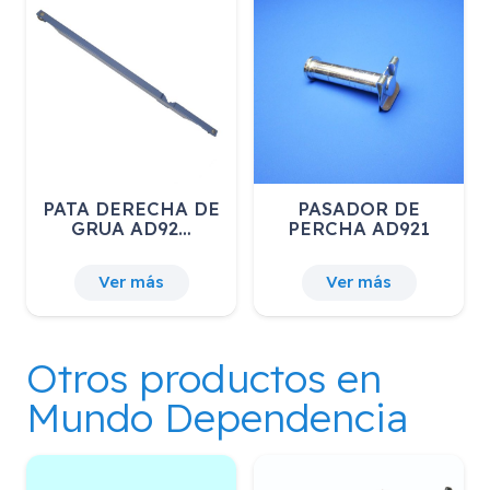
OR DE
PATA IZQUIERDA
RUEDA TRA
 AD921
DE GRUA AD…
CON FRENO
más
Ver más
Ver más
Otros productos en
Mundo Dependencia