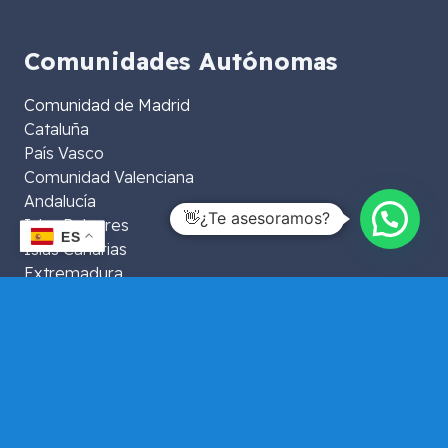
Comunidades Autónomas
Comunidad de Madrid
Cataluña
País Vasco
Comunidad Valenciana
Andalucía
👋¿Te asesoramos?
Islas Baleares
ES
Islas Canarias
Extremadura
Aragón
La Rioja
Murcia
Galicia
Asturias
Navarra
Castilla y León