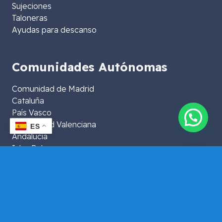
Sujeciones
Taloneras
Ayudas para descanso
Comunidades Autónomas
Comunidad de Madrid
Cataluña
País Vasco
Comunidad Valenciana
ES
Andalucía
Islas Baleares
Islas Canarias
Extremadura
Aragón
La Rioja
Murcia
Galicia