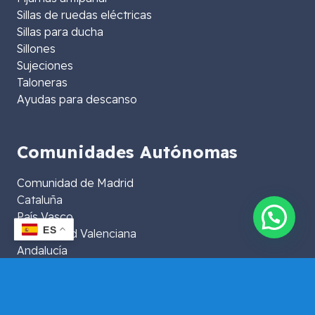
Sillas de ruedas eléctricas
Sillas para ducha
Sillones
Sujeciones
Taloneras
Ayudas para descanso
Comunidades Autónomas
Comunidad de Madrid
Cataluña
País Vasco
ES
Comunidad Valenciana
Andalucía
Islas Baleares
Islas Canarias
Extremadura