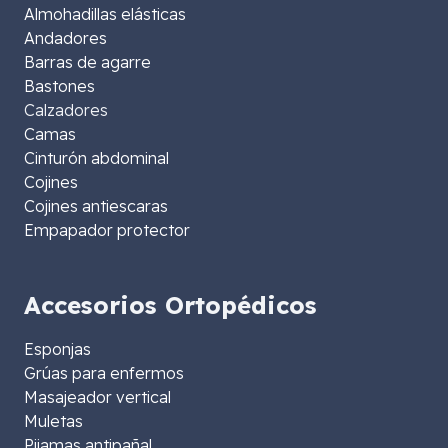
Almohadillas elásticas
Andadores
Barras de agarre
Bastones
Calzadores
Camas
Cinturón abdominal
Cojines
Cojines antiescaras
Empapador protector
Accesorios Ortopédicos
Esponjas
Grúas para enfermos
Masajeador vertical
Muletas
Pijamas antipañal