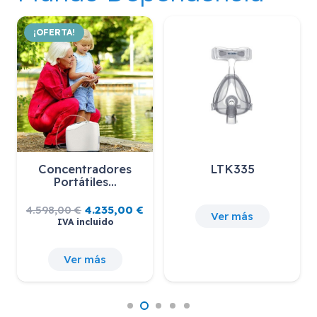
¡OFERTA!
Concentradores
LTK335
Portátiles…
El
El
4.598,00
€
4.235,00
€
Ver más
precio
precio
IVA incluido
original
actual
era:
es:
4.598,00 €.
4.235,00 €.
Ver más