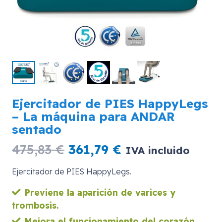
Ejercitador de PIES HappyLegs
– La máquina para ANDAR
sentado
El
El
475,83
€
361,79
€
IVA incluido
precio
precio
Ejercitador de PIES HappyLegs.
original
actual
era:
es:
Previene la aparición de varices y
475,83 €.
361,79 €.
trombosis.
Mejora el funcionamiento del corazón.