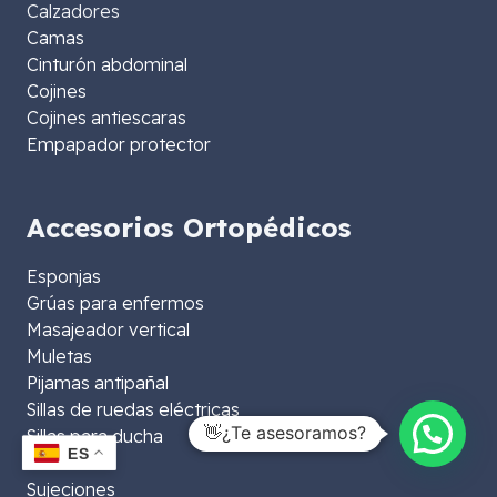
Calzadores
Camas
Cinturón abdominal
Cojines
Cojines antiescaras
Empapador protector
Accesorios Ortopédicos
Esponjas
Grúas para enfermos
Masajeador vertical
Muletas
Pijamas antipañal
Sillas de ruedas eléctricas
👋¿Te asesoramos?
Sillas para ducha
ES
Sillones
Sujeciones