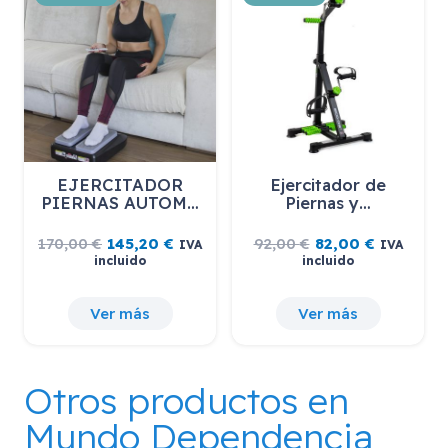
EJERCITADOR
Ejercitador de
PIERNAS AUTOM…
Piernas y…
El
El
El
El
170,00
€
145,20
€
92,00
€
82,00
€
IVA
IVA
precio
precio
precio
precio
incluido
incluido
original
actual
original
actual
era:
es:
era:
es:
170,00 €.
145,20 €.
92,00 €.
82,00 €.
Ver más
Ver más
Otros productos en
Mundo Dependencia