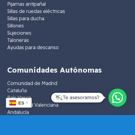
Pijamas antipañal
Sillas de ruedas eléctricas
Sillas para ducha
Sillones
Sujeciones
Taloneras
Ayudas para descanso
Comunidades Autónomas
Comunidad de Madrid
Cataluña
👋¿Te asesoramos?
País Vasco
ES
Comunidad Valenciana
Andalucía
Islas Baleares
Islas Canarias
Extremadura