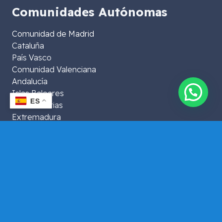
Comunidades Autónomas
Comunidad de Madrid
Cataluña
País Vasco
Comunidad Valenciana
Andalucía
Islas Baleares
ES
Islas Canarias
Extremadura
Aragón
La Rioja
Murcia
Galicia
Asturias
Navarra
Castilla y León
Castilla La Mancha