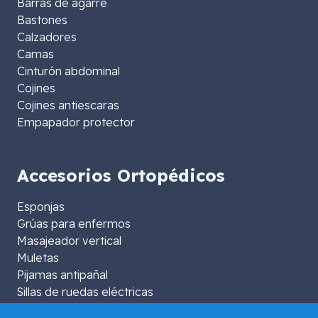
Barras de agarre
Bastones
Calzadores
Camas
Cinturón abdominal
Cojines
Cojines antiescaras
Empapador protector
Accesorios Ortopédicos
Esponjas
Grúas para enfermos
Masajeador vertical
Muletas
Pijamas antipañal
Sillas de ruedas eléctricas
Sillas para ducha