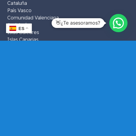
Cataluña
País Vasco
Comunidad Valenciana
👋¿Te asesoramos?
Andalucía
ES
Islas Baleares
Islas Canarias
Extremadura
Aragón
La Rioja
Murcia
Galicia
Asturias
Navarra
Castilla y León
Castilla La Mancha
Ceuta y Melilla
Cantabria
Datos de contacto