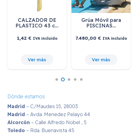
CALZADOR DE
Grúa Móvil para
PLASTICO 43 c…
PISCINAS…
El
1,42
€
7.480,00
€
IVA incluido
IVA incluido
precio
actual
es:
1.040,00 €.
Ver más
Ver más
Dónde estamos
Madrid
– C/Maudes 15, 28003
Madrid
– Avda. Menedez Pelayo 44
Alcorcón
– Calle Alfredo Nobel , 5
Toledo
– Rda. Buenavista 45