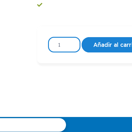
SOPORTE
Añadir al carr
LATERAL
DCHO.RESPALDO
SMA.RECLINAC.OT1000
cantidad