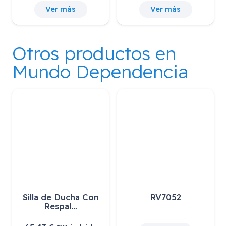
 más
Ver más
Ver má
Otros productos en
Mundo Dependencia
lla de Ducha Con
RV7052
A
Respal…
ANTER