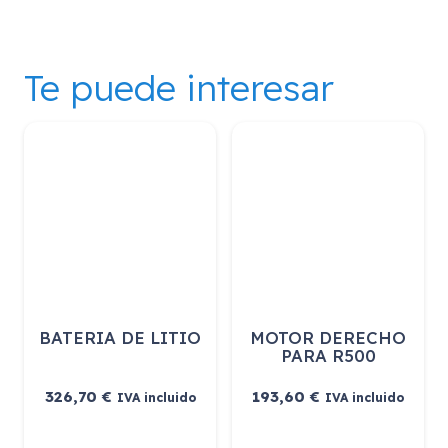
Te puede interesar
 DE LITIO
BATERIA DE LITIO
MOTOR DE
 R80…
PARA R5
326,70
€
193,60
€
IVA incluido
IVA incluido
IVA 