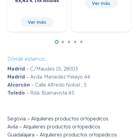
5,43
€
Desd
IVA incluido
Ver más
Ver más
Dónde estamos
Madrid
– C/Maudes 15, 28003
Madrid
– Avda. Menedez Pelayo 44
Alcorcón
– Calle Alfredo Nobel , 5
Toledo
– Rda. Buenavista 45
Segovia – Alquileres productos ortopedicos
Avila – Alquileres productos ortopedicos
Guadalajara – Alquileres productos ortopedicos