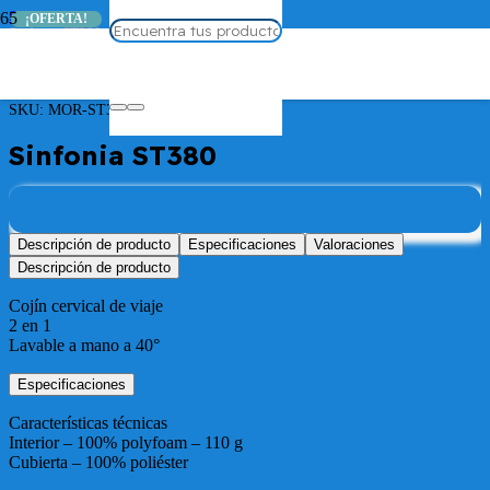
Sin categorizar
¡OFERTA!
Sinfonia ST380
SKU:
MOR-ST380
Sinfonia ST380
Descripción de producto
Especificaciones
Valoraciones
Descripción de producto
Cojín cervical de viaje
2 en 1
Lavable a mano a 40°
Especificaciones
Características técnicas
Interior – 100% polyfoam – 110 g
Cubierta – 100% poliéster