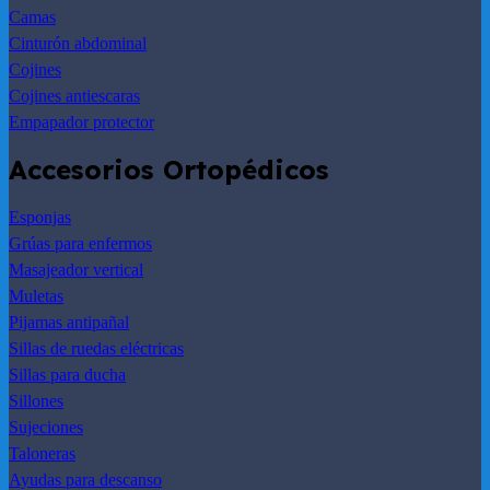
Camas
Cinturón abdominal
Cojines
Cojines antiescaras
Empapador protector
Accesorios Ortopédicos
Esponjas
Grúas para enfermos
Masajeador vertical
Muletas
Pijamas antipañal
Sillas de ruedas eléctricas
Sillas para ducha
Sillones
Sujeciones
Taloneras
Ayudas para descanso