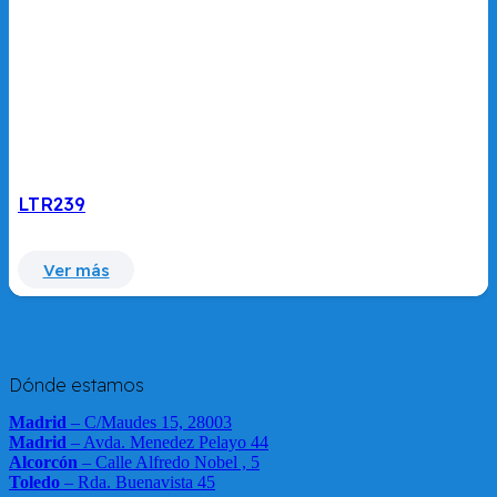
LTR239
Ver más
Dónde estamos
Madrid
– C/Maudes 15, 28003
Madrid
– Avda. Menedez Pelayo 44
Alcorcón
– Calle Alfredo Nobel , 5
Toledo
– Rda. Buenavista 45