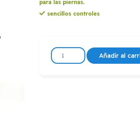
para las piernas.
sencillos controles
Sillones
Añadir al carr
Elevadores
reclinables
de
1
motor
Levantapersonas
cómodos
cantidad