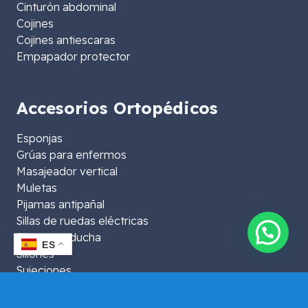
Cinturón abdominal
Cojines
Cojines antiescaras
Empapador protector
Accesorios Ortopédicos
Esponjas
Grúas para enfermos
Masajeador vertical
Muletas
Pijamas antipañal
Sillas de ruedas eléctricas
Sillas para ducha
ES
Sillones
Sujeciones
Taloneras
Ayudas para descanso