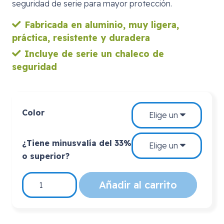
seguridad de serie para mayor protección.
Fabricada en aluminio, muy ligera,
práctica, resistente y duradera
Incluye de serie un chaleco de
seguridad
Color
¿Tiene minusvalía del 33%
o superior?
Silla
Añadir al carrito
de
Ruedas
Infantil