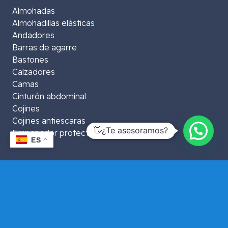
Almohadas
Almohadillas elásticas
Andadores
Barras de agarre
Bastones
Calzadores
Camas
Cinturón abdominal
Cojines
Cojines antiescaras
👋¿Te asesoramos?
Empapador protector
ES
Accesorios Ortopédicos
Esponjas
Grúas para enfermos
Masajeador vertical