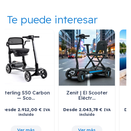
Te puede interesar
Sterling S50 Carbon
Zenit | El Scooter
— Sco…
Eléctr…
Desde
2.912,00
€
Desde
2.043,78
€
IVA
IVA
incluido
incluido
Ver más
Ver más