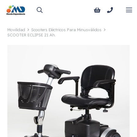
Movilidad
Scooters Eléctricos Para Minusválidos
SCOOTER ECLIPSE 21 Ah.