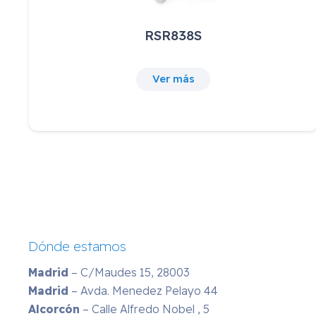
TAPA POLIURETANO PARA SILLA
CLEAN
162,25
€
IVA incluido
Ver más
Dónde estamos
Madrid
– C/Maudes 15, 28003
Madrid
– Avda. Menedez Pelayo 44
Alcorcón
– Calle Alfredo Nobel , 5