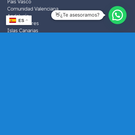
País Vasco
Comunidad Valenciana
👋¿Te asesoramos?
Andalucía
ES
Islas Baleares
Islas Canarias
Extremadura
Aragón
La Rioja
Murcia
Galicia
Asturias
Navarra
Castilla y León
Castilla La Mancha
Ceuta y Melilla
Cantabria
Datos de contacto